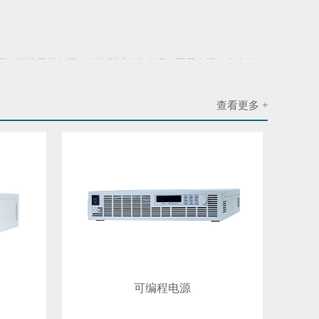
压电源、直流开关电源、电池测试老化电源、军用电源、
产生的运行平均值是0。其与
屏小系统:一般的厂商他们都是用的2A的模
攻难编切从宗握径
查看更多 +
块组装，增加
可编程电源