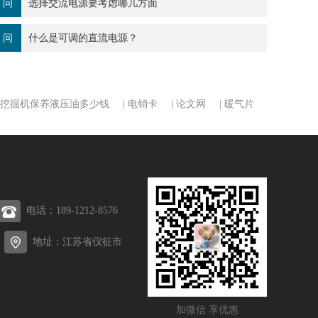
问
选择交流电源要考虑哪几方面
问
什么是可调的直流电源？
挖掘机保养液压油多少钱
|
电销卡
|
论文网
|
暖气片
电话：189-1212-8576
：
地址：江苏省仪征市
加微信 享优惠