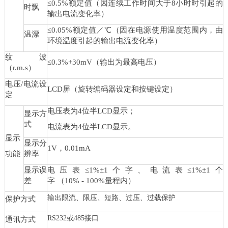
≤0.5%额定值（因连续工作时间大于8小时时引起的
时飘
输出电流变化率）
≤0.05%额定值／℃（因在电源使用温度范围内，由
温漂
环境温度引起的输出电流变化率）
纹波
≤0.3%+30mV（输出为最高电压）
（r.m.s）
电压/电流设
LCD屏（旋转编码器设定和按键设定）
定
电压表为4位半LCD显示；
显示方
式
电流表为4位半LCD显示。
显示
显示分
1V，0.01mA
功能
辨率
显示误
电压表≤1%±1个字、电流表≤1%±1个
差
字 （10% - 100%量程内）
输出限流、限压、短路、过压、过载保护
保护方式
RS232或485接口
通讯方式