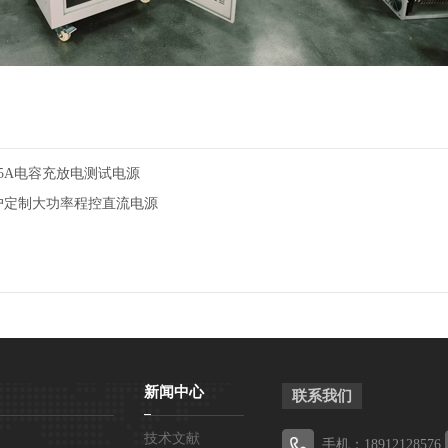
V0.5A电容充放电测试电源
客户定制大功率程控直流电源
新闻中心
联系我们
技术文献
手机：18912128576